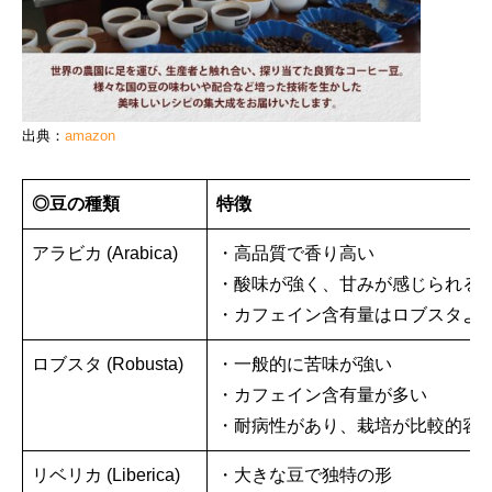
出典：
amazon
◎豆の種類
特徴
アラビカ (Arabica)
・高品質で香り高い
・酸味が強く、甘みが感じられる
・カフェイン含有量はロブスタよ
ロブスタ (Robusta)
・一般的に苦味が強い
・カフェイン含有量が多い
・耐病性があり、栽培が比較的容
リベリカ (Liberica)
・大きな豆で独特の形