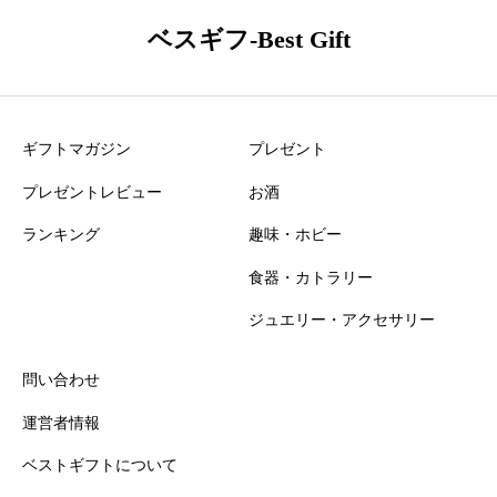
オフィシーヌ・ユニヴェルセル・ビュリー レ・ヴィルジ
ベスギフ-Best Gift
ナル リケン・デコス 口コミ・レビュー
ニックネーム
必須
ギフトマガジン
プレゼント
プレゼントレビュー
お酒
ランキング
趣味・ホビー
食器・カトラリー
おすすめ度
必須
ジュエリー・アクセサリー





星の数をお選びください
問い合わせ
運営者情報
知名度
必須
ベストギフトについて