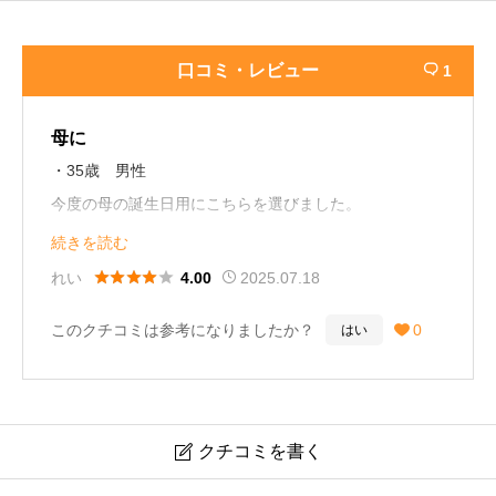
口コミ・レビュー
1

母に
・35歳 男性
今度の母の誕生日用にこちらを選びました。
少し高価ではありますが、その分デザインや香りも個性
続きを読む
的で、このブランドならではのものだと思っています。





れい
2025.07.18
4.00
母が喜んでくれると僕も嬉しいです。
このクチコミは参考になりましたか？
0
はい

クチコミを書く
