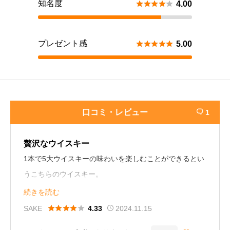
知名度





4.00
プレゼント感





5.00
口コミ・レビュー
1

贅沢なウイスキー
1本で5大ウイスキーの味わいを楽しむことができるとい
うこちらのウイスキー。
欲張りな性格の私にはぴったりだなと思いました。
続きを読む
ジャパニーズの良さもきちんと感じられて外国の方への





SAKE
2024.11.15
4.33
プレゼントにもおすすめ！