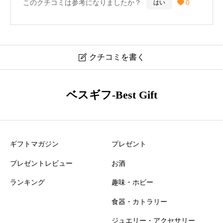
このクチコミは参考になりましたか？
0
はい

40歳／男性
クチコミを書く

サントリー ワールド ウイスキー 碧 口コミ・レビュー
ベスギフ-Best Gift
ニックネーム
必須
ギフトマガジン
プレゼント
プレゼントレビュー
お酒
ランキング
趣味・ホビー
食器・カトラリー
おすすめ度
必須
ジュエリー・アクセサリー