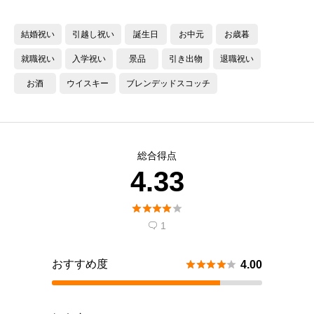
結婚祝い
引越し祝い
誕生日
お中元
お歳暮
就職祝い
入学祝い
景品
引き出物
退職祝い
お酒
ウイスキー
ブレンデッドスコッチ
総合得点
4.33





1

おすすめ度





4.00