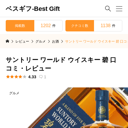
ベスギフ-Best Gift

1202
1138
掲載数
クチコミ数
件
件
レビュー
グルメ
お酒
サントリー ワールド ウイスキー 碧 口
サントリー ワールド ウイスキー 碧 口
コミ・レビュー





4.33
1

グルメ