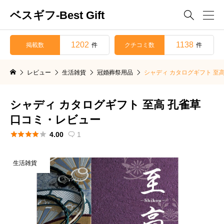
ベスギフ-Best Gift

1202
1138
掲載数
クチコミ数
件
件
レビュー
生活雑貨
冠婚葬祭用品
シャディ カタログギフト 至
シャディ カタログギフト 至高 孔雀草
口コミ・レビュー





4.00
1

生活雑貨