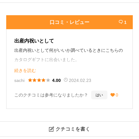
口コミ・レビュー
1

出産内祝いとして
出産内祝いとして何がいいか調べているときにこちらの
カタログギフトに出会いました。
続きを読む
様々なギフトオプションがあり、その中でも写真入カバ





sachi
2024.02.23
4.00
ーと命名札はとても魅力的でこちらを贈る決め手になり
このクチコミは参考になりましたか？
0
はい

ました。
受け取ってもらうのが楽しみです。（37歳／女性）
クチコミを書く
