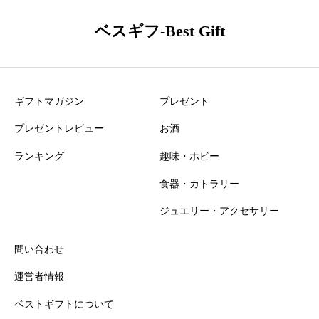
シャディ カタログギフト 至高 孔雀草 口コミ・レビュー
ベスギフ-Best Gift
ニックネーム
必須
ギフトマガジン
プレゼント
プレゼントレビュー
お酒
ランキング
趣味・ホビー
食器・カトラリー
おすすめ度
必須
ジュエリー・アクセサリー





星の数をお選びください
問い合わせ
運営者情報
知名度
必須
ベストギフトについて





星の数をお選びください