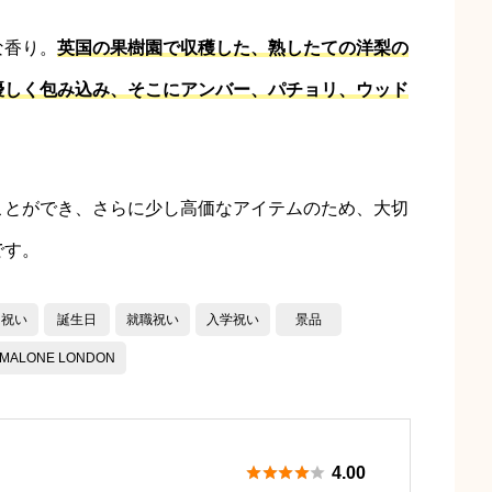
な香り。
英国の果樹園で収穫した、熟したての洋梨の
優しく包み込み、そこにアンバー、パチョリ、ウッド
ことができ、さらに少し高価なアイテムのため、大切
です。
し祝い
誕生日
就職祝い
入学祝い
景品
ALONE LONDON





4.00