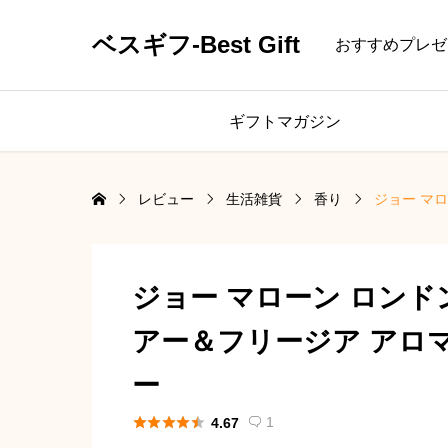
ベスギフ-Best Gift
おすすめプレゼ
ギフトマガジン
レビュー
生活雑貨
香り
ジョー マロ
ジョー マローン ロンドン J
アー＆フリージア アロ
ー





1
4.67
