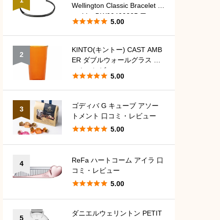
Wellington Classic Bracelet G
raphite DW00400385 口コ





5.00
ミ・レビュー
KINTO(キントー) CAST AMB
2
ER ダブルウォールグラス 口
コミ・レビュー





5.00
ゴディバ G キューブ アソー
3
トメント 口コミ・レビュー





5.00
ReFa ハートコーム アイラ 口
4
コミ・レビュー





5.00
ダニエルウェリントン PETIT
5