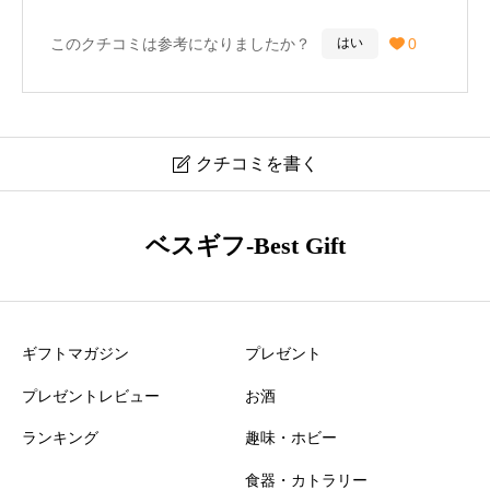
3月生まれの彼女にぴったりのアイテムです！
このクチコミは参考になりましたか？
0
はい

30歳／男性
クチコミを書く

スタージュエリー アクアマリン ネックレス 2JN0947 口
ベスギフ-Best Gift
コミ・レビュー
ニックネーム
必須
ギフトマガジン
プレゼント
プレゼントレビュー
お酒
ランキング
趣味・ホビー
食器・カトラリー