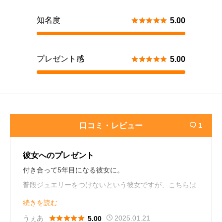
知名度





5.00
プレゼント感





5.00
口コミ・レビュー
1

彼女へのプレゼント
付き合って5年目になる彼女に。
普段ジュエリーをつけないという彼女ですが、こちらは
シンプルなデザインでモチーフの大きさがちょうどいい
続きを読む
とのことから気に入ってつけてくれています。





うぇあ
2025.01.21
5.00