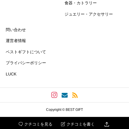
食器・カトラリー
おすすめ度
必須
ジュエリー・アクセサリー





星の数をお選びください
問い合わせ
運営者情報
知名度
必須
ベストギフトについて
プライバシーポリシー





星の数をお選びください
LUCK
プレゼント感
必須





星の数をお選びください
Copyright © BEST GIFT

クチコミを見る
クチコミを書く

