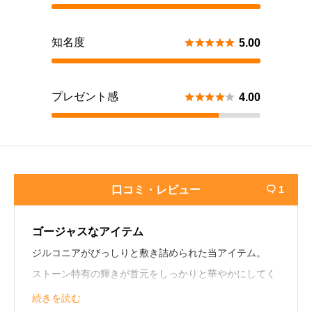
知名度





5.00
プレゼント感





4.00
口コミ・レビュー
1

ゴージャスなアイテム
ジルコニアがびっしりと敷き詰められた当アイテム。
ストーン特有の輝きが首元をしっかりと華やかにしてく
れます。
続きを読む