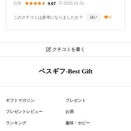
こちらのアイテムは女性だけでなく、男性もつけやすい





石井
2025.01.31
4.67
デザインのため、カップルで揃えて購入するのも良いの
このクチコミは参考になりましたか？
0
はい

かなと思いました！（男性25歳）
クチコミを書く

スワロフスキー Matrix Tennis ネックレス 5681796 口コ
ベスギフ-Best Gift
ミ・レビュー
ニックネーム
必須
ギフトマガジン
プレゼント
プレゼントレビュー
お酒
ランキング
趣味・ホビー