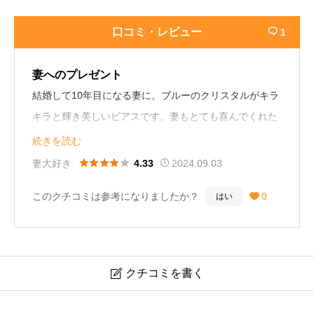
口コミ・レビュー
1

妻へのプレゼント
結婚して10年目になる妻に。ブルーのクリスタルがキラ
キラと輝き美しいピアスです。妻もとても喜んでくれた
ので良かったです！34歳男性
続きを読む





妻大好き
2024.09.03
4.33
このクチコミは参考になりましたか？
0
はい

クチコミを書く

スワロフスキー SWAROVSKI Angelic スタッドピアス