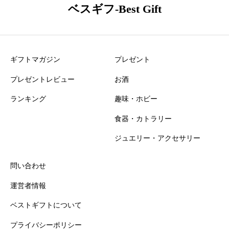
ベスギフ-Best Gift
5662143 口コミ・レビュー
ニックネーム
必須
ギフトマガジン
プレゼント
プレゼントレビュー
お酒
ランキング
趣味・ホビー
食器・カトラリー
おすすめ度
必須
ジュエリー・アクセサリー





星の数をお選びください
問い合わせ
運営者情報
知名度
必須
ベストギフトについて
プライバシーポリシー





星の数をお選びください