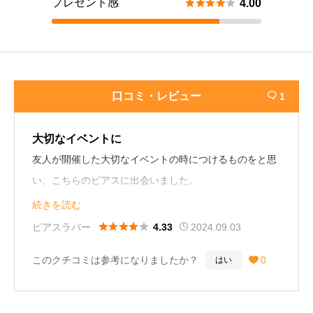
プレゼント感





4.00
口コミ・レビュー
1

大切なイベントに
友人が開催した大切なイベントの時につけるものをと思
い、こちらのピアスに出会いました。
特にドロップ型のクリスタルは大きさもあり、顔周りを
続きを読む
華やかにしてくれます。





ピアスラバー
2024.09.03
4.33
そのドロップ型のチャームを外して使用できるのもいい
このクチコミは参考になりましたか？
0
はい

ポイントです！
42歳 女性