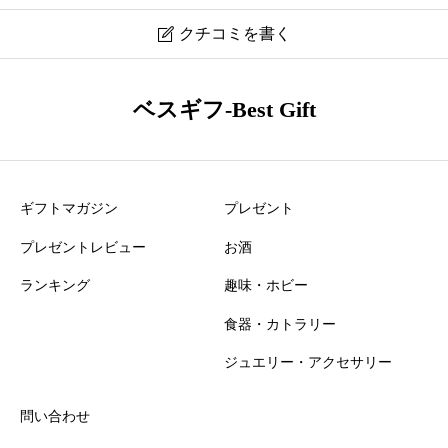
クチコミを書く

スワロフスキー SWAROVSKI Attract ドロップピアス
ベスギフ-Best Gift
5563119 口コミ・レビュー
ニックネーム
必須
ギフトマガジン
プレゼント
プレゼントレビュー
お酒
ランキング
趣味・ホビー
食器・カトラリー
おすすめ度
必須
ジュエリー・アクセサリー





星の数をお選びください
問い合わせ