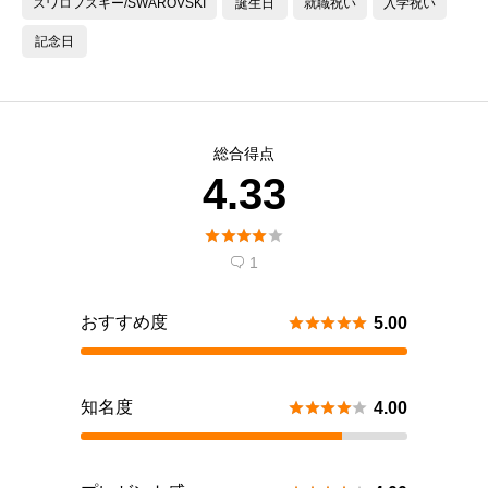
スワロフスキー/SWAROVSKI
誕生日
就職祝い
入学祝い
記念日
総合得点
4.33





1

おすすめ度





5.00
知名度





4.00