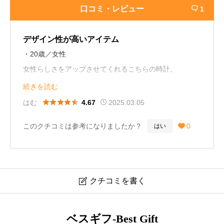
口コミ・レビュー
1

デザイン性が高いアイテム
・20歳／女性
女性らしさをアップさせてくれるこちらの時計。
ピンクとゴールドの組み合わせが可愛らしくて毎日でも
続きを読む
身に着けたいです！





はむ
2025.03.05
4.67
他の「ルキア」シリーズの時計も気になりました。
このクチコミは参考になりましたか？
0
はい

クチコミを書く

セイコー ルキア SSQV058 口コミ・レビュー
ベスギフ-Best Gift