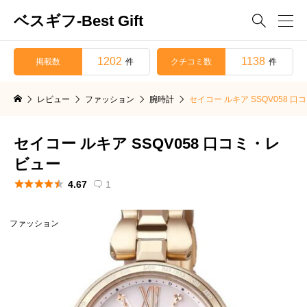
ベスギフ-Best Gift

1202
1138
掲載数
クチコミ数
件
件
レビュー
ファッション
腕時計
セイコー ルキア SSQV058 
セイコー ルキア SSQV058 口コミ・レ
ビュー





4.67
1

ファッション