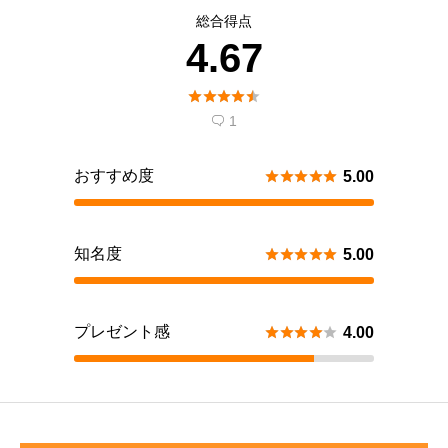
総合得点
4.67





1

おすすめ度





5.00
知名度





5.00
プレゼント感





4.00