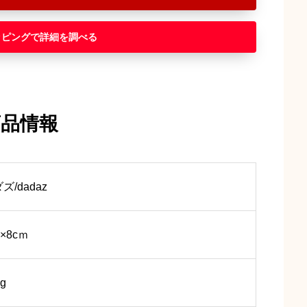
ッピング
商品情報
ズ/dadaz
9×8cｍ
g