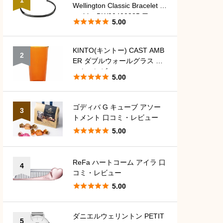
Wellington Classic Bracelet G
raphite DW00400385 口コ





5.00
ミ・レビュー
KINTO(キントー) CAST AMB
2
ER ダブルウォールグラス 口
コミ・レビュー





5.00
ゴディバ G キューブ アソー
3
トメント 口コミ・レビュー





5.00
ReFa ハートコーム アイラ 口
4
コミ・レビュー





5.00
ダニエルウェリントン PETIT
5