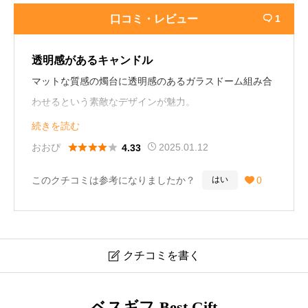
口コミ・レビュー
1

透明感があるキャンドル
マットな質感の燭台に透明感のあるガラスドーム組み合
わせるという素敵なデザインが魅力。
香りはとても華やかで、お部屋がまるで庭園のように。
続きを読む
お部屋に置いてあるだけで気分が上がります！（28歳／





おおぴ
2025.01.12
4.33
女性）
このクチコミは参考になりましたか？
0
はい

クチコミを書く

チアフルヘルシー Cheerful healthy 花の香り アロマキ
ベスギフ-Best Gift
ャンドル 口コミ・レビュー