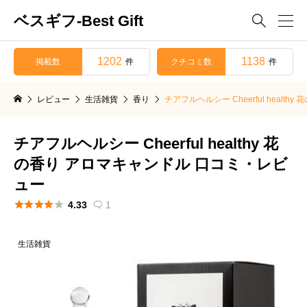
ベスギフ-Best Gift

1202
1138
掲載数
クチコミ数
件
件
レビュー
生活雑貨
香り
チアフルヘルシー Cheerful heal
チアフルヘルシー Cheerful healthy 花
の香り アロマキャンドル 口コミ・レビ
ュー





4.33
1

生活雑貨