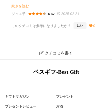
ックレス。
続きを読む
会社でもつけやすく、ずっと着けていたくなるほど。





ジュエ子
2025.02.21
4.67
お気に入りのアイテムです！
このクチコミは参考になりましたか？
0
はい

クチコミを書く

ティファニー ダイヤモンド バイ ザ ヤード ネックレス
ベスギフ-Best Gift
24944387 口コミ・レビュー
ニックネーム
必須
ギフトマガジン
プレゼント
プレゼントレビュー
お酒