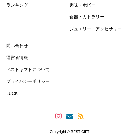
ランキング
趣味・ホビー
食器・カトラリー
おすすめ度
必須
ジュエリー・アクセサリー





星の数をお選びください
問い合わせ
運営者情報
知名度
必須
ベストギフトについて
プライバシーポリシー





星の数をお選びください
LUCK
プレゼント感
必須





星の数をお選びください
Copyright © BEST GIFT