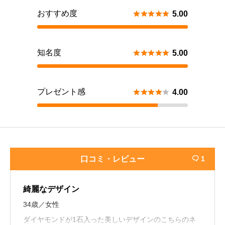
おすすめ度





5.00
知名度





5.00
プレゼント感





4.00
口コミ・レビュー
1

綺麗なデザイン
34歳／女性
ダイヤモンドが1石入った美しいデザインのこちらのネ