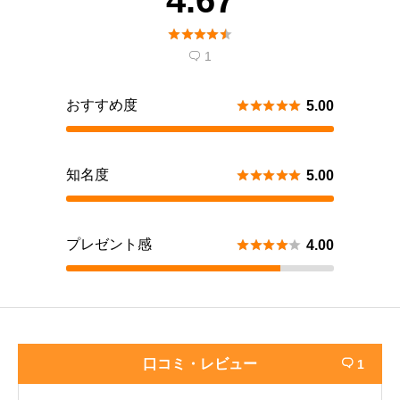





1

おすすめ度





5.00
知名度





5.00
プレゼント感





4.00
口コミ・レビュー
1
