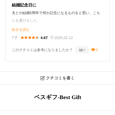
結婚記念日に
夫との結婚5周年で何か記念になるものをと思い、こち
らを選びました。
オリーブの葉のデザインで自然を感じることができ、
続きを読む
様々な洋服にも合わせやすいところに魅力を感じまし





T子
2025.02.12
4.67
た。
このクチコミは参考になりましたか？
0
はい

夫と一緒につけて出かけるのが楽しみです！（34歳／女
性）
クチコミを書く

ティファニー パロマ・ピカソ オリーブ リーフ ヴァイン
ベスギフ-Best Gift
ネックレス 60022327 口コミ・レビュー
ニックネーム
必須