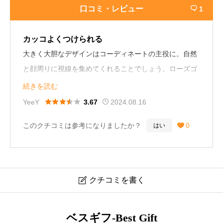
口コミ・レビュー
1

カッコよくつけられる
大きく大胆なデザインはコーディネートの主役に。自然
と顔周りに視線を集めてくれることでしょう。ローズゴ
ールドの色合いが優しさをプラスしてくれます。
続きを読む
40歳女性





YeeY
2024.08.16
3.67
このクチコミは参考になりましたか？
0
はい

クチコミを書く

ティファニー TIFFANY&CO. ハードウェア リンク ピア
ベスギフ-Best Gift
ス RG 63009024 口コミ・レビュー