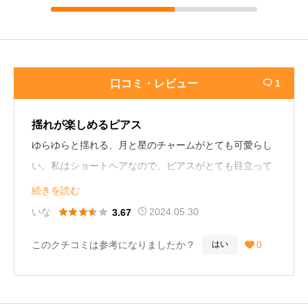
口コミ・レビュー
1

揺れが楽しめるピアス
ゆらゆらと揺れる、月と星のチャームがとても可愛らし
い。私はショートヘアなので、ピアスがとても目立って
いて、いいなと思いました♪こちらのピアスをつけて
続きを読む
色々な場所に出かけたいです！27歳女性





いな
2024.05.30
3.67
このクチコミは参考になりましたか？
0
はい
