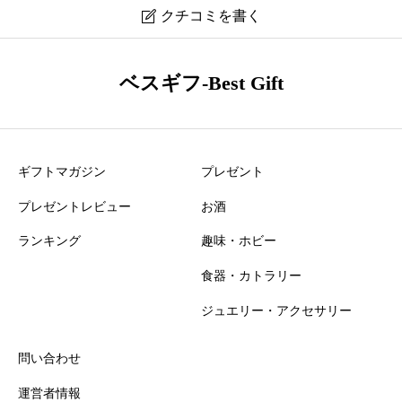
クチコミを書く

トリーバーチ ピアス 76355 783 口コミ・レビュー
ベスギフ-Best Gift
ニックネーム
必須
ギフトマガジン
プレゼント
プレゼントレビュー
お酒
ランキング
趣味・ホビー
食器・カトラリー
おすすめ度
必須
ジュエリー・アクセサリー





星の数をお選びください
問い合わせ
運営者情報
知名度
必須