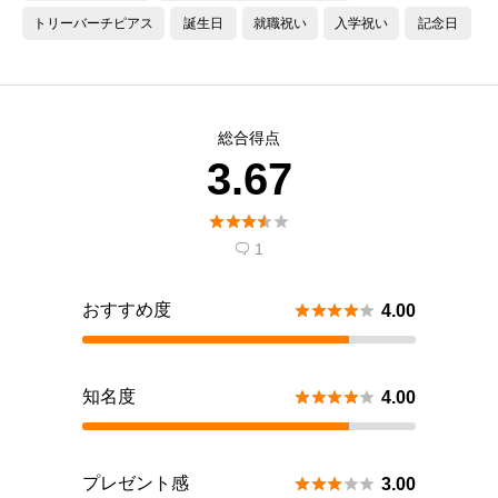
トリーバーチピアス
誕生日
就職祝い
入学祝い
記念日
総合得点
3.67





1

おすすめ度





4.00
知名度





4.00
プレゼント感





3.00