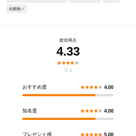
出産祝い
総合得点
4.33





1

おすすめ度





4.00
知名度





4.00
プレゼント感





5.00