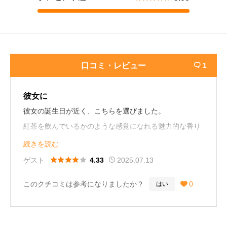
口コミ・レビュー
1

彼女に
彼女の誕生日が近く、こちらを選びました。
紅茶を飲んでいるかのような感覚になれる魅力的な香り
で、これからいっぱい使用したいとのことでした！
続きを読む
喜んでくれて僕も嬉しかったです！（男性26歳）





ゲスト
2025.07.13
4.33
このクチコミは参考になりましたか？
0
はい
