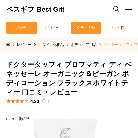
ベスギフ-Best Gift

1202
1138
掲載数
クチコミ数
件
件
レビュー
コスメ・化粧品
ボディケア用品
ドクタータッフィ プ
ドクタータッフィ プロフマティ ディ ベ
ネッセーレ オーガニック＆ビーガン ボ
ディローション フラックスホワイトテ
ィー 口コミ・レビュー





4.33
1

コスメ・化粧品