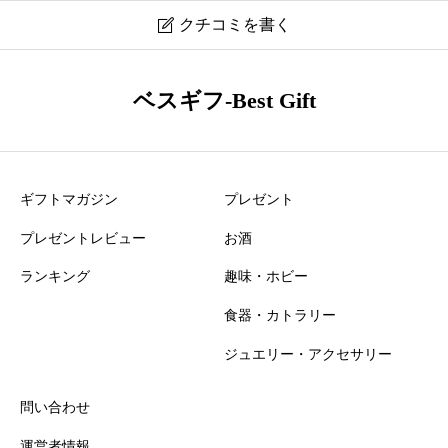
クチコミを書く

ドクタータッフィ プロフマティ ディ ベネッセーレ オー
ベスギフ-Best Gift
ガニック＆ビーガン ボディローション フラックスホワイ
トティー 口コミ・レビュー
ニックネーム
必須
ギフトマガジン
プレゼント
プレゼントレビュー
お酒
ランキング
趣味・ホビー
食器・カトラリー
ジュエリー・アクセサリー
おすすめ度
必須
問い合わせ





星の数をお選びください
運営者情報