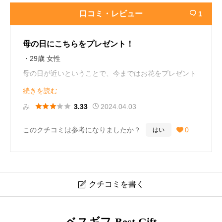
口コミ・レビュー
1

母の日にこちらをプレゼント！
・29歳 女性
母の日が近いということで、今まではお花をプレゼント
していましたが、今回は少し違ったものをと思い、こち
続きを読む
らのカタログギフトを選びました。





み
2024.04.03
3.33
このクチコミは参考になりましたか？
0
はい

母の出身地の食べ物や、旅行した時に食べたものなどが
注文できるようになっており、母も感動していました。
今回は食べ物を注文していたので、私も少し食べさせて
クチコミを書く

いただきたいなと思ってます♪
ハーモニック カタログギフト 日本の贈り物 橙 口コミ・
ベスギフ-Best Gift
レビュー