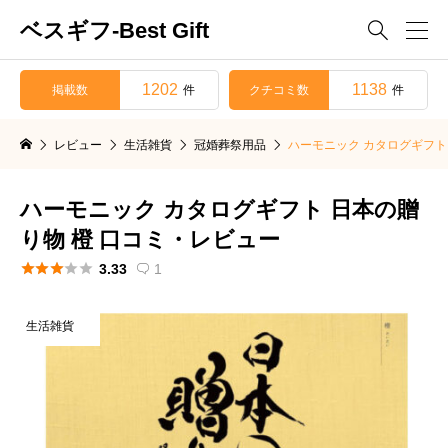
ベスギフ-Best Gift

1202
1138
掲載数
クチコミ数
件
件
レビュー
生活雑貨
冠婚葬祭用品
ハーモニック カタログギフト
ハーモニック カタログギフト 日本の贈
り物 橙 口コミ・レビュー





3.33
1

生活雑貨