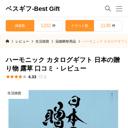
ベスギフ-Best Gift

1202
1138
掲載数
クチコミ数
件
件
レビュー
生活雑貨
冠婚葬祭用品
ハーモニック カタログギフト
ハーモニック カタログギフト 日本の贈
り物 露草 口コミ・レビュー





4.33
1

生活雑貨