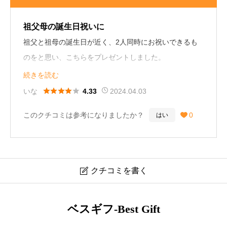
祖父母の誕生日祝いに
祖父と祖母の誕生日が近く、2人同時にお祝いできるも
のをと思い、こちらをプレゼントしました。
商品の申し込み方法としてインターネットの他に郵便も
続きを読む
あり、高齢の祖父母としてはありがたかったみたいで





いな
2024.04.03
4.33
す。
このクチコミは参考になりましたか？
0
はい

また別のお祝いの時に再度こちらを2人にプレゼントし
たいなと思いました♪
31歳女性
クチコミを書く

ハーモニック カタログギフト 日本の贈り物 露草 口コ
ベスギフ-Best Gift
ミ・レビュー