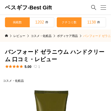
ベスギフ-Best Gift

1202
1138
掲載数
クチコミ数
件
件
レビュー
コスメ・化粧品
ボディケア用品
バンフォード ゼラニ
バンフォード ゼラニウム ハンドクリー
ム 口コミ・レビュー





5.00
1

コスメ・化粧品