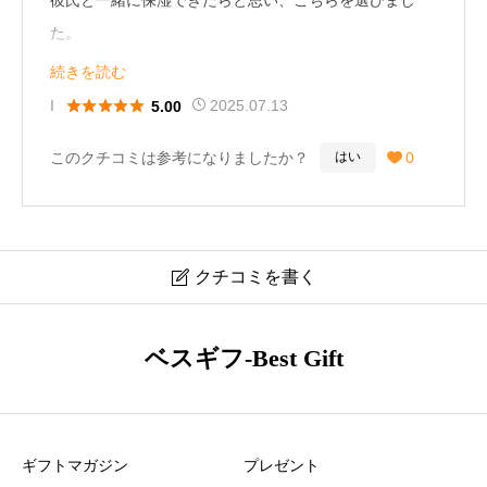
彼氏と一緒に保湿できたらと思い、こちらを選びまし
た。
ゼラニウムの香りはとても好みで、2人ともお気に入り
続きを読む
です。





I
2025.07.13
5.00
パッケージのデザインもナチュラル感があって素敵！
このクチコミは参考になりましたか？
0
はい

（31歳 女性）
クチコミを書く

バンフォード ゼラニウム ハンドクリーム 口コミ・レビ
ベスギフ-Best Gift
ュー
ニックネーム
必須
ギフトマガジン
プレゼント