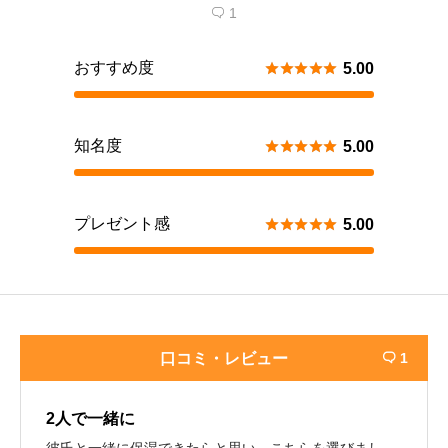
1

おすすめ度





5.00
知名度





5.00
プレゼント感





5.00
口コミ・レビュー
1

2人で一緒に