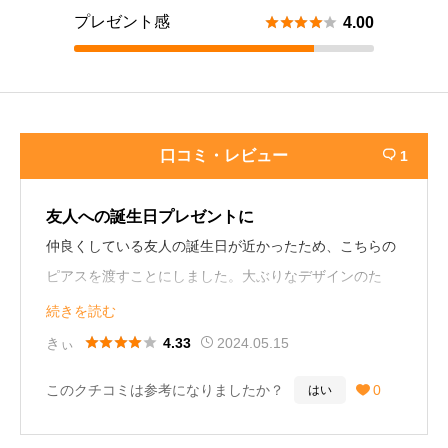
プレゼント感





4.00
口コミ・レビュー
1

友人への誕生日プレゼントに
仲良くしている友人の誕生日が近かったため、こちらの
ピアスを渡すことにしました。大ぶりなデザインのた
め、似合うか心配だったのですが、つけているところを
続きを読む
見たら似合っていて、そして本人も気に入ってくれてい





きぃ
2024.05.15
4.33
たので安心しました。
このクチコミは参考になりましたか？
0
はい

こちらのピアスを選んでよかったです！
・22歳 女性