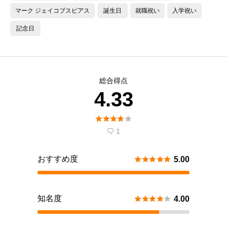
マーク ジェイコブスピアス
誕生日
就職祝い
入学祝い
記念日
総合得点
4.33





1

おすすめ度





5.00
知名度





4.00