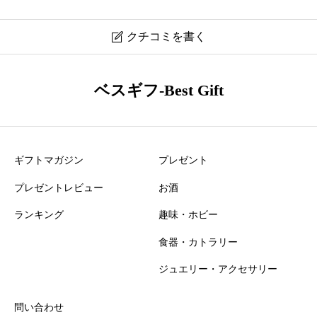
クチコミを書く

マークジェイコブス ピアス J202MT4RE22-980 口コ
ベスギフ-Best Gift
ミ・レビュー
ニックネーム
必須
ギフトマガジン
プレゼント
プレゼントレビュー
お酒
ランキング
趣味・ホビー
食器・カトラリー
おすすめ度
必須
ジュエリー・アクセサリー





星の数をお選びください
問い合わせ