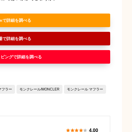
n
場
ッピング
マフラー
モンクレール/MONCLER
モンクレール マフラー





4.00