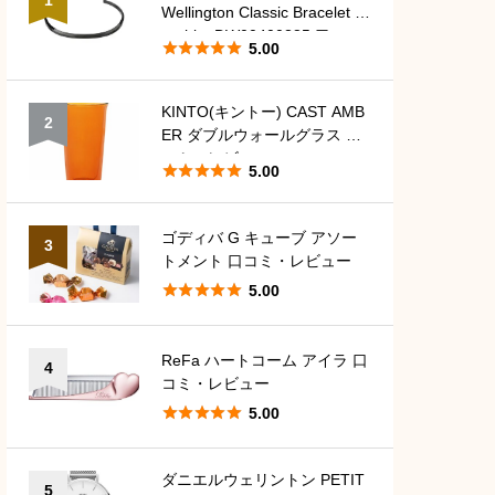
Wellington Classic Bracelet G
raphite DW00400385 口コ





5.00
ミ・レビュー
KINTO(キントー) CAST AMB
2
ER ダブルウォールグラス 口
コミ・レビュー





5.00
ゴディバ G キューブ アソー
3
トメント 口コミ・レビュー





5.00
ReFa ハートコーム アイラ 口
4
コミ・レビュー





5.00
ダニエルウェリントン PETIT
5