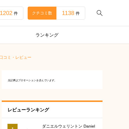
1202
1138

クチコミ数
件
件
ランキング
2 口コミ・レビュー
当記事はプロモーションを含んでいます。
レビューランキング
ダニエルウェリントン Daniel
1