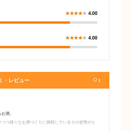





4.00





4.00
ミ・レビュー
1

るお酒。
りつつ様々なお酒づくりに挑戦しているその姿勢がと