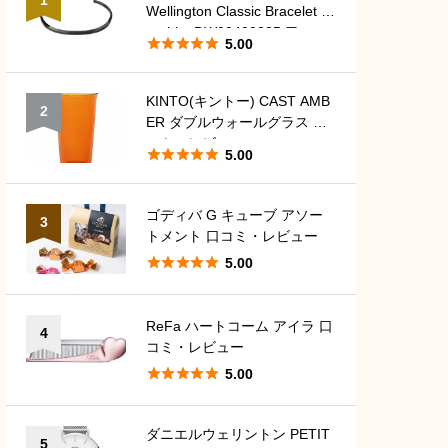
Wellington Classic Bracelet G
raphite DW00400385 口コ





5.00
ミ・レビュー
KINTO(キントー) CAST AMB
2
ER ダブルウォールグラス 口
コミ・レビュー





5.00
ゴディバ G キューブ アソー
3
トメント 口コミ・レビュー





5.00
ReFa ハートコーム アイラ 口
4
コミ・レビュー





5.00
ダニエルウェリントン PETIT
5