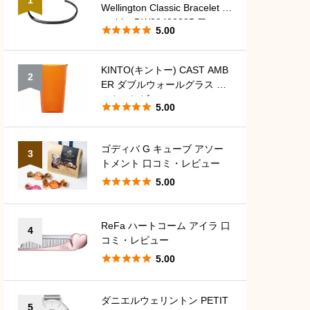
Wellington Classic Bracelet G
raphite DW00400385 口コ





5.00
ミ・レビュー
KINTO(キントー) CAST AMB
2
ER ダブルウォールグラス 口
コミ・レビュー





5.00
ゴディバ G キューブ アソー
3
トメント 口コミ・レビュー





5.00
ReFa ハートコーム アイラ 口
4
コミ・レビュー





5.00
ダニエルウェリントン PETIT
5