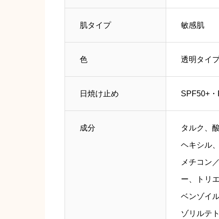
肌タイプ
敏感肌
色
透明タイ
日焼け止め
SPF50+・
成分
タルク、
ヘキシル
メチコン
ー、トリ
ベンゾイ
ゾリルテ