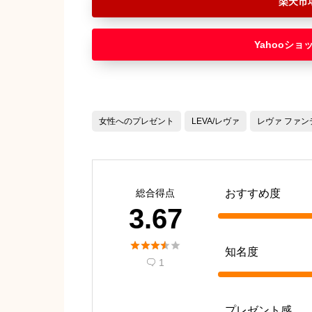
楽天市
Yahooショ
女性へのプレゼント
LEVA/レヴァ
レヴァ ファン
総合得点
おすすめ度
3.67





知名度
1

プレゼント感