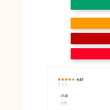





4.67
ううう
・25歳
・女性