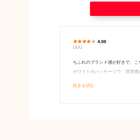





4.00
UUU
ちふれのブランド感が好きで、こ
ホワイトのパッケージで、清潔感
パフはピンク色で可愛らしいです
続きを読む