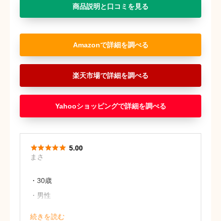
商品説明と口コミを見る
Amazon
楽天市場
Yahooショッピング





5.00
まさ
・30歳
・男性
今度誕生日を迎える彼女にこちらのハン
続きを読む