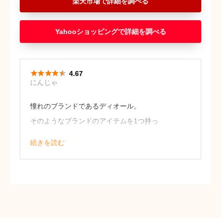
楽天市場
Yahooショッピング





4.67
にんじゃ
憧れのブランドであるディオール。
そのようなブランドのアイテムを1つ持っ
ているということでとてもテンションが
続きを読む
上がります。
他のハンドクリームと比べると少し高価
な印象ですが、随所にまでこだわってい
るのが分かります。
・42歳