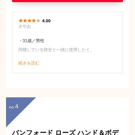





4.00
さやお
・31歳／男性
同棲している彼女と一緒に使用したく、
こちらを選びました。
続きを読む
パッケージは可愛すぎることもなく落ち
着いているため、男性の私でも使用しや
すいです。
香りはクリーンなもので、さっぱりとし
ているところも◎です。
4
no.
バンフォード ローズ ハンド＆ボデ