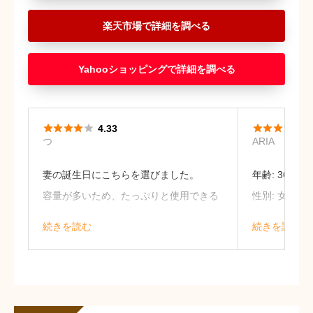
楽天市場
Yahooショッピング










4.33
3
つ
ARIA
妻の誕生日にこちらを選びました。
年齢: 36
容量が多いため、たっぷりと使用できる
性別: 女性
のが良いポイントだと思います。
Byredoの
続きを読む
続きを読む
ボトルのデザインも高級感があっていい
至福の一言。
なと思います。（37歳 男性）
がらしっとり
ンも素敵。日
ります