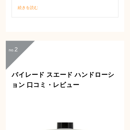
選びました。
続きを読む
保湿力が高く、それでいてボトルのデザ
インが良いのは
とても魅力的だなと思います。
頑張る自分へのご褒美にぴったり！
2
no.
バイレード スエード ハンドローシ
ョン 口コミ・レビュー