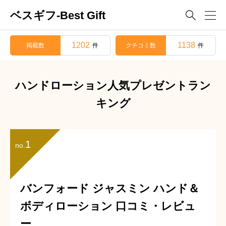
ベスギフ-Best Gift

1202
1138
掲載数
クチコミ数
件
件
ハンドローション人気プレゼントラン
キング
1
no.
バンフォード ジャスミン ハンド＆
ボディローション 口コミ・レビュ
ー