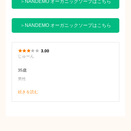
＞NANDEMO オーガニックソープはこちら
＞NANDEMO オーガニックソープはこちら





3.00
じゅーん
35歳
男性
続きを読む
ハンドソープ、ボディーソープ、洗顔フ
ォーム、食器洗剤など多用途できるの
で、アウトドアの時には重宝します。
洗浄力が強く油汚れをしっかり落として