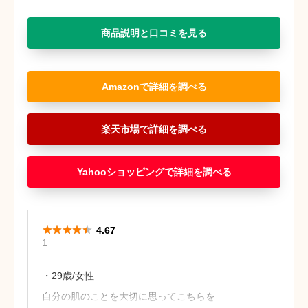
商品説明と口コミを見る
Amazon
楽天市場
Yahooショッピング





4.67
1
・29歳/女性
自分の肌のことを大切に思ってこちらを