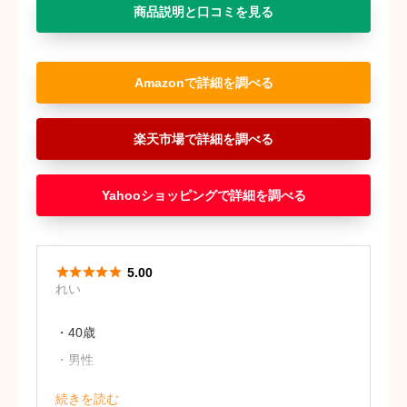
商品説明と口コミを見る
Amazon
楽天市場
Yahooショッピング





5.00
れい
・40歳
・男性
結婚記念日の贈り物として。
続きを読む