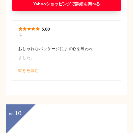
Yahooショッピング





5.00
ふ
おしゃれなパッケージにまず心を奪われ
ました。
ボディバームということで肌だけでなく
続きを読む
髪にも使用できるため、全身潤いをプラ
スすることができます。
自分用として購入しましたが、プレゼン
ト映えすると思います！（29歳/女性）
10
no.