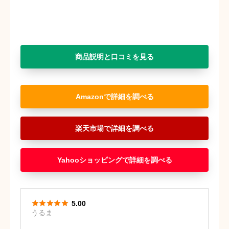
商品説明と口コミを見る
Amazon
楽天市場
Yahooショッピング





5.00
うるま