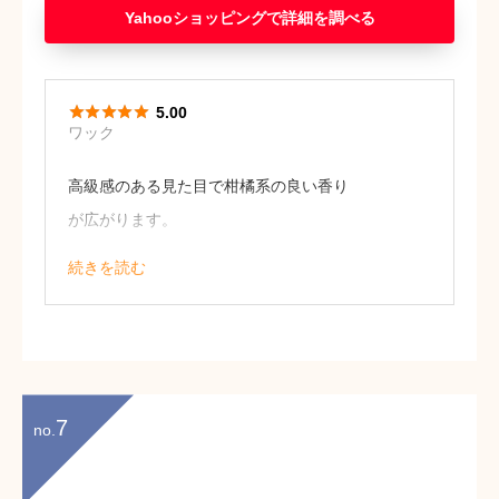
Yahooショッピング





5.00
ワック
高級感のある見た目で柑橘系の良い香り
が広がります。
自然由来のソイワックスや鉛を使用して
続きを読む
いない芯など素材にもこだわっていて安
心して使用できます。
28歳 女性
7
no.