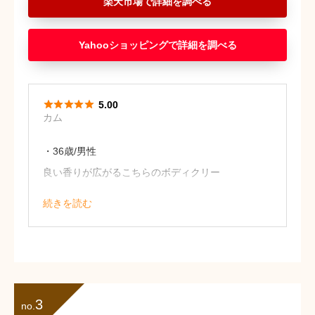
楽天市場
Yahooショッピング





5.00
カム
・36歳/男性
良い香りが広がるこちらのボディクリー
ム。
続きを読む
シャネルならではの魅力的なもので、他
では感じられない香りが広がります。
パッケージのデザインもおしゃれで置い
ておきたくなるものだと思います。
彼女へのプレゼントに選びましたがとて
3
no.