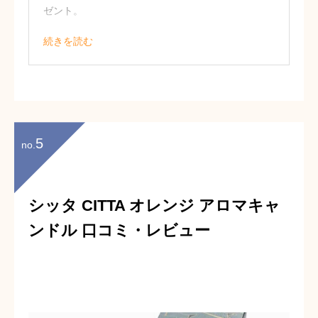
ゼント。
可愛らしいボトルデザインに加え、香り
続きを読む
も華やかという点がお気に入りだそうで
す！
プレゼント映えするアイテムだと思いま
す！（32歳 男性）
5
no.
シッタ CITTA オレンジ アロマキャ
ンドル 口コミ・レビュー