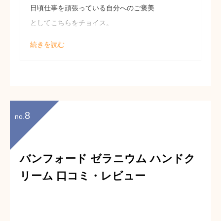
日頃仕事を頑張っている自分へのご褒美
としてこちらをチョイス。
甘めのある香りは自分の好みで、とても
続きを読む
癒されます。
容器のデザインもとても可愛らしくどこ
をとってもおしゃれなアイテムです。
25歳 女性
8
no.
バンフォード ゼラニウム ハンドク
リーム 口コミ・レビュー