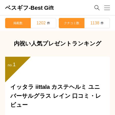
ベスギフ-Best Gift

1202
1138
掲載数
クチコミ数
件
件
内祝い人気プレゼントランキング
1
no.
イッタラ iittala カステヘルミ ユニ
バーサルグラス レイン 口コミ・レ
ビュー