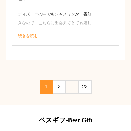
JAS
ディズニーの中でもジャスミンが一番好
きなので、こちらに出会えてとても嬉し
かったです！ジャスミンとシナモンの香
続きを読む
りがするということで大人っぽくとても
好みのものでした。
29歳女性
1
2
…
22
ベスギフ-Best Gift