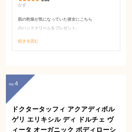
かず
肌の乾燥が気になっていた彼女にこちら
のハンドクリームをプレゼント。
可愛らしい色合いでとても気に入ってく
続きを読む
れました！
香りも好みだそうで、着けた後に広がる
香りを楽しんでくれています。（24歳・
男性）
4
no.
ドクタータッフィ アクアディボル
ゲリ エリキシル ディ ドルチェ ヴ
ィータ オーガニック ボディローシ