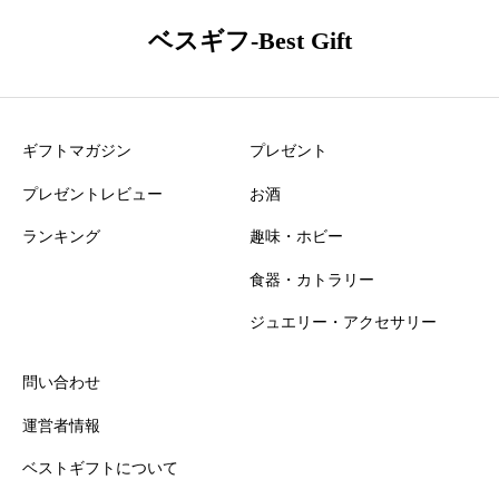
男
気がついたら
ベスギフ-Best Gift
た笑
季節やシーン
ギフトマガジン
プレゼント
らない日常の
プレゼントレビュー
お酒
くなる、そん
ランキング
趣味・ホビー
リラックスし
食器・カトラリー
ジュエリー・アクセサリー
・31歳
・女性
問い合わせ
運営者情報
ベストギフトについて