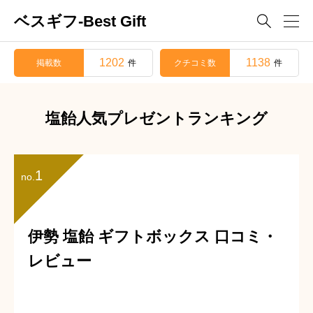
ベスギフ-Best Gift

1202
1138
掲載数
クチコミ数
件
件
塩飴人気プレゼントランキング
1
no.
伊勢 塩飴 ギフトボックス 口コミ・
レビュー