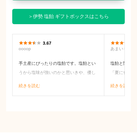
＞伊勢 塩飴 ギフトボックスはこちら










3.67
5
oooop
あまいもの好
手土産にぴったりの塩飴です。塩飴とい
塩飴と聞いた
うから塩味が強いのかと思いきや、優し
「夏に食べる
い塩味です。最初はほんのり甘くて、こ
のかな？」と
続きを読む
続きを読む
れも優しい甘さ。美味しく舐めている
頂いてみると
と、後からしょっぱさがでてくるんです
美味しく、お
けど、クセもなくカドもなく心地良い塩
ている感じで
味です。
お塩も神秘的
らぎました
34歳