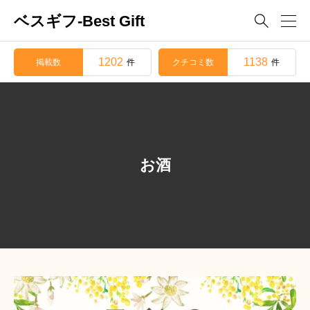
ベスギフ-Best Gift

1202
1138
掲載数
クチコミ数
件
件
お酒